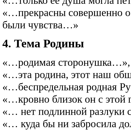
«…только её душа могла пе
«…прекрасны совершенно ос
были чувства…»
4. Тема Родины
«…родимая сторонушка…»,
«…эта родина, этот наш об
«…беспредельная родная Р
«…кровно близок он с этой
«… нет подлинной разлуки 
«… куда бы ни забросила до