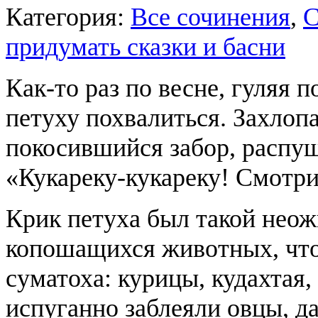
Категория:
Все сочинения
,
С
придумать сказки и басни
Как-то раз по весне, гуляя 
петуху похвалиться. Захлопа
покосившийся забор, распуши
«Кукареку-кукареку! Смотри
Крик петуха был такой неож
копошащихся животных, что 
суматоха: курицы, кудахтая,
испуганно заблеяли овцы, д